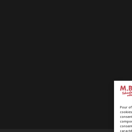
Pour of
cookies
consent
comport
consent
caracté