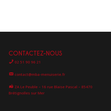
CONTACTEZ-NOUS
02 51 90 96 21
contact@mba-menuiserie.fr
ZA Le Peuble – 16 rue Blaise Pascal – 85470
Brétignolles sur Mer