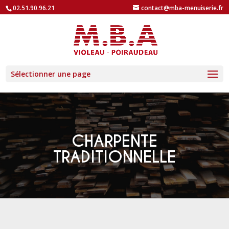
02.51.90.96.21
contact@mba-menuiserie.fr
Sélectionner une page
CHARPENTE
TRADITIONNELLE