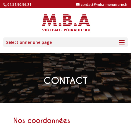
02.51.90.96.21
contact@mba-menuiserie.fr
Sélectionner une page
CONTACT
Nos coordonnées