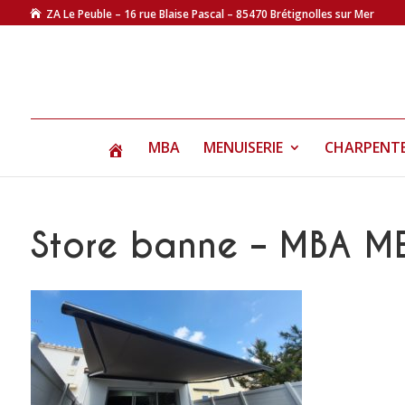
ZA Le Peuble – 16 rue Blaise Pascal – 85470 Brétignolles sur Mer
MBA
MENUISERIE
CHARPENT
Store banne – MBA ME