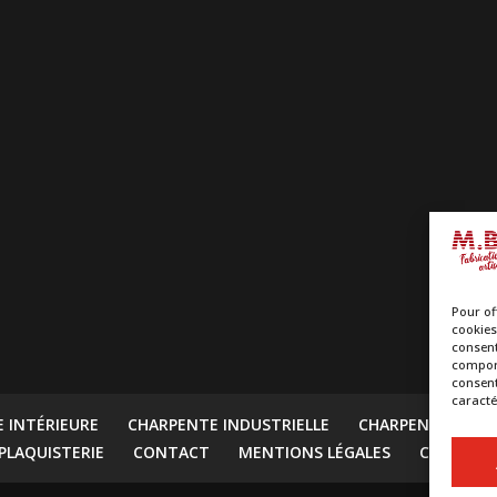
Pour of
cookies
consent
comport
consent
caracté
E INTÉRIEURE
CHARPENTE INDUSTRIELLE
CHARPENTE TRAD
PLAQUISTERIE
CONTACT
MENTIONS LÉGALES
CGV
CO