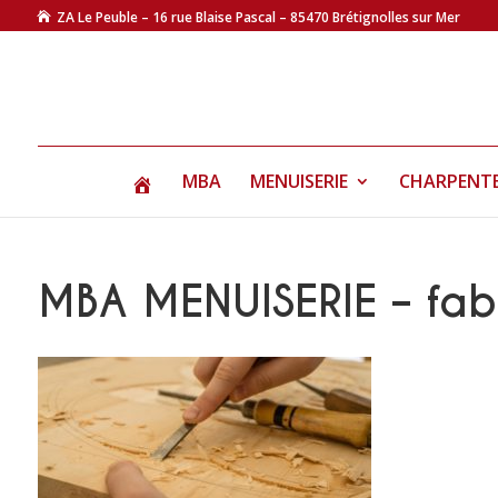
ZA Le Peuble – 16 rue Blaise Pascal – 85470 Brétignolles sur Mer
MBA
MENUISERIE
CHARPENT
MBA MENUISERIE – fabr